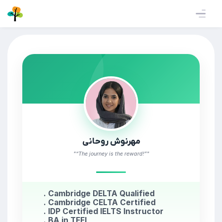
مهرنوش روحانی
"“The journey is the reward!”"
. Cambridge DELTA Qualified
. Cambridge CELTA Certified
. IDP Certified IELTS Instructor
. BA in TEFL