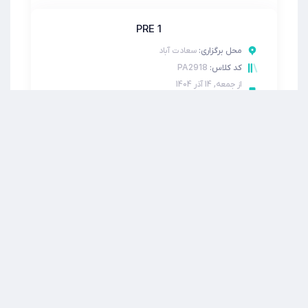
PRE 1
محل برگزاری:
سعادت آباد
PA2918
کد کلاس:
از
جمعه, 14 آذر 1404
تا
جمعه, 24 بهمن 1404
ساعت برگزاری:
9:00-14:00
شهریه (تومان):
6,790,000
ظرفیت:
12
روزهای برگزاری:
جمعه
پایان‌کلاس
PRE 1
محل برگزاری:
شریعتی